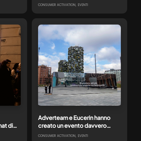
ra,
Nameless Music Festival
CONSUMER ACTIVATION
EVENTI
Adverteam e Eucerin hanno
at di
creato un evento davvero
nua!
unico per il lancio del nuovo
CONSUMER ACTIVATION
EVENTI