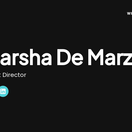
W
arsha De Mar
t Director