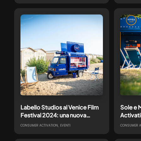
VISIBIL
Labello Studios al Venice Film
Sole e 
Festival 2024: una nuova
Activat
glamour activation per il
PRIMA 
CONSUMER ACTIVATION
EVENTI
CONSUMER A
Labello Lip & Cheek.