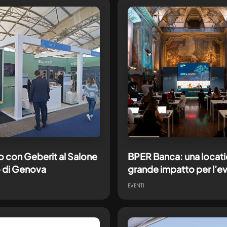
o con Geberit al Salone
BPER Banca: una locati
 di Genova
grande impatto per l’ev
presentazione del Pian
EVENTI
Industriale 2022-2025