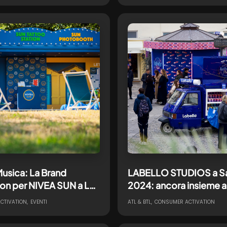
E L’INVISIBILE
Musica: La Brand
LABELLO STUDIOS a S
ion per NIVEA SUN a LA
2024: ancora insieme a
ESTATE
con onfield & digital ac
CTIVATION
EVENTI
ATL & BTL
CONSUMER ACTIVATION