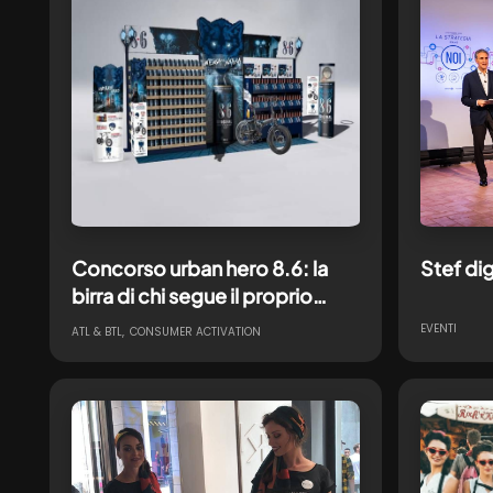
Concorso urban hero 8.6: la
Stef di
birra di chi segue il proprio
istinto
EVENTI
ATL & BTL
CONSUMER ACTIVATION