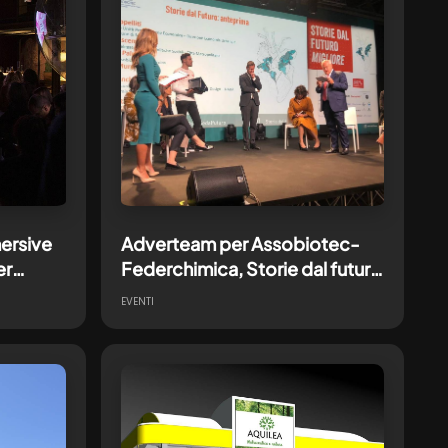
ersive
Adverteam per Assobiotec-
er
Federchimica, Storie dal futuro
migliore
EVENTI