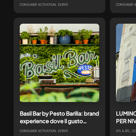
un’icona NIVEA
un’esper
CONSUMER ACTIVATION
EVENTI
CONSUMER A
itineran
Basil Bar by Pesto Barilla: brand
LUMINO
experience dove il gusto
PER NI
incontra l’arte
IMMERS
CONSUMER ACTIVATION
EVENTI
ATL & BTL
CO