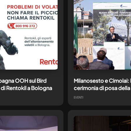
agna OOH sul Bird
Milanosesto e Cimolai: 
 di Rentokil a Bologna
cerimonia di posa della
pietra della nuova stazi
EVENTI
di Sesto San Giovanni
disegnata da Renzo Pia