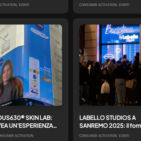
ienza di hospitality
multisensoriale tra natu
CTIVATION
EVENTI
CONSUMER ACTIVATION
EVENTI
te
gusto e biodiversità
US630® SKIN LAB:
LABELLO STUDIOS A
VEA UN’ESPERIENZA
SANREMO 2025: il form
IVA CHE RENDE
Brand Experience conti
NSUMER ACTIVATION
CONSUMER ACTIVATION
EVENTI