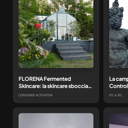
FLORENA Fermented
La camp
Skincare: la skincare sboccia
Control
tra i fiori di Euroflora e Flora et
CONSUMER ACTIVATION
ATL & BTL
Decora