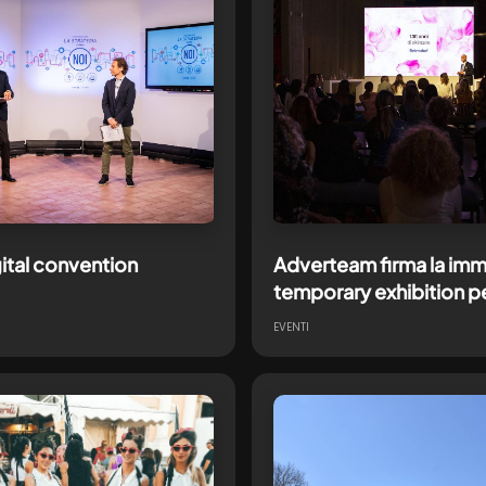
gital convention
Adverteam firma la imm
temporary exhibition p
FLORENA FERMENTED
EVENTI
SKINCARE