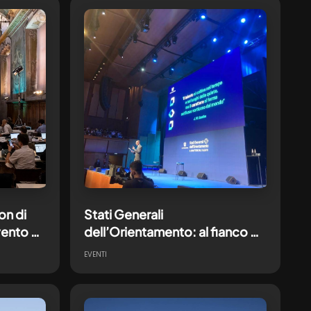
on di
Stati Generali
ento di
dell’Orientamento: al fianco di
o
Confindustria per un evento
EVENTI
dedicato ai giovani e al futuro