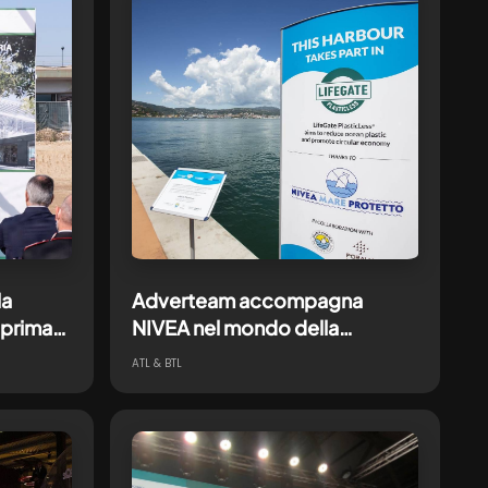
la
Adverteam accompagna
 prima
NIVEA nel mondo della
one Fs
sostenibilità con LifeGate.
ATL & BTL
no.