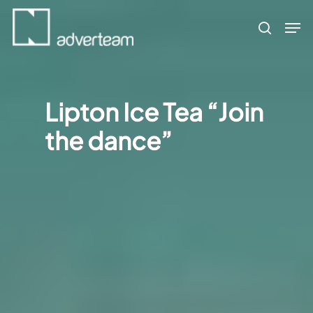
Skip
Men
to
search
main
content
Lipton Ice Tea “Join
the dance”