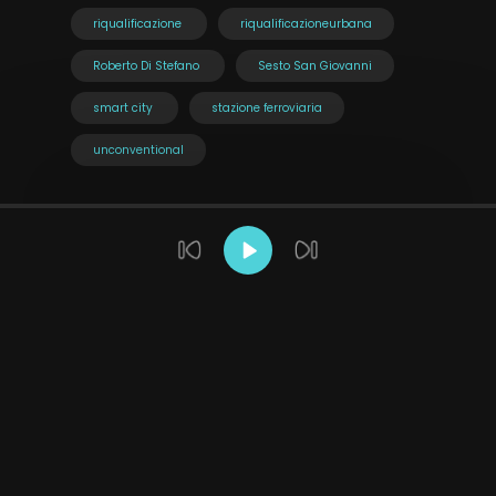
riqualificazione
riqualificazioneurbana
Roberto Di Stefano
Sesto San Giovanni
smart city
stazione ferroviaria
unconventional