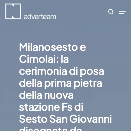
Skip
Men
to
search
main
content
Milanosesto e
Cimolai: la
cerimonia di posa
della prima pietra
della nuova
stazione Fs di
Sesto San Giovanni
disegnata da