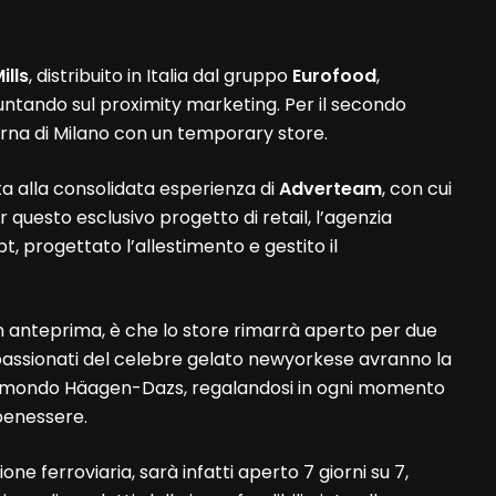
ills
, distribuito in Italia dal gruppo
Eurofood
,
untando sul proximity marketing. Per il secondo
rna di Milano con un temporary store.
ta alla consolidata esperienza di
Adverteam
, con cui
 questo esclusivo progetto di retail, l’agenzia
t, progettato l’allestimento e gestito il
 in anteprima, è che lo store rimarrà aperto per due
appassionati del celebre gelato newyorkese avranno la
l mondo Häagen-Dazs, regalandosi in ogni momento
benessere.
ione ferroviaria, sarà infatti aperto 7 giorni su 7,