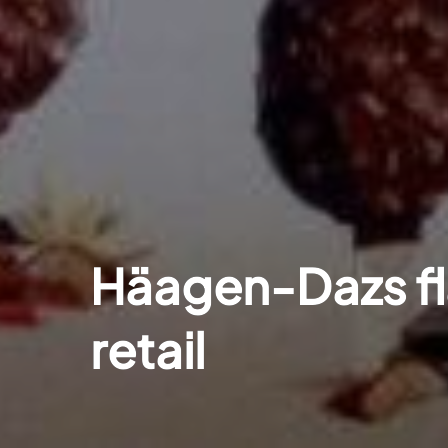
Häagen-Dazs fla
retail