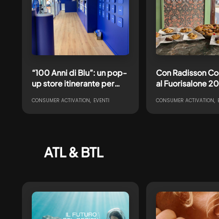
“100 Anni di Blu”: un pop-
Con Radisson Col
up store itinerante per
al Fuorisalone 2
celebrare un’icona NIVEA
un’esperienza di
CONSUMER ACTIVATION
EVENTI
CONSUMER ACTIVATION
hospitality itiner
ATL & BTL