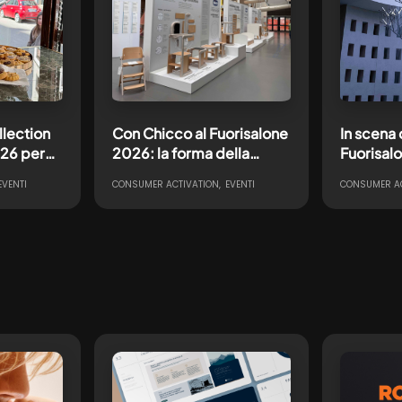
lection
Con Chicco al Fuorisalone
In scena
026 per
2026: la forma della
Fuorisal
Meraviglia in mostra
trasforma
EVENTI
CONSUMER ACTIVATION
EVENTI
CONSUMER AC
ante
all’ADI Design Museum
un’esper
multisens
all’acqu