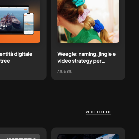
ntità digitale
Weegle: naming, jingle e
tree
video strategy per
l’accessorio più in
ATL & BTL
trend(y) su TikTok
VEDI TUTTO