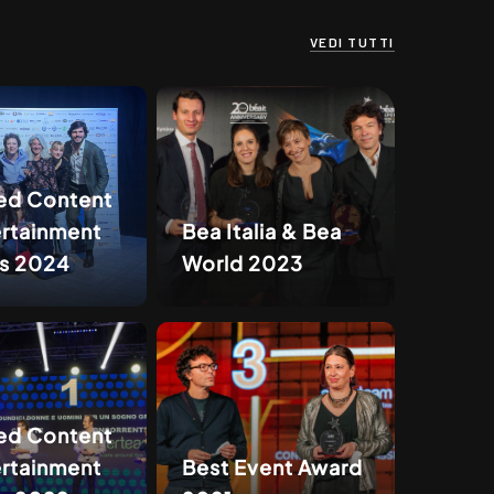
VEDI TUTTI
ed Content
ertainment
Bea Italia & Bea
s 2024
World 2023
ed Content
ertainment
Best Event Award