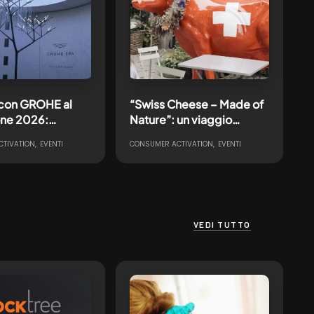
 con GROHE al
“Swiss Cheese – Made of
one 2026:
Nature”: un viaggio
re il teatro in
multisensoriale tra natura,
TIVATION
EVENTI
CONSUMER ACTIVATION
EVENTI
ienza
gusto e biodiversità
oriale ispirata
a
VEDI TUTTO