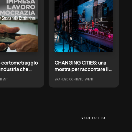
 cortometraggio
CHANGING CITIES: una
industria che
mostra per raccontare il
il valore
progetto di
NTENT
BRANDED CONTENT
EVENTI
tria italiana
riqualificazione e
rigenerazione urbana
firmato Ardian Real Estate
VEDI TUTTO