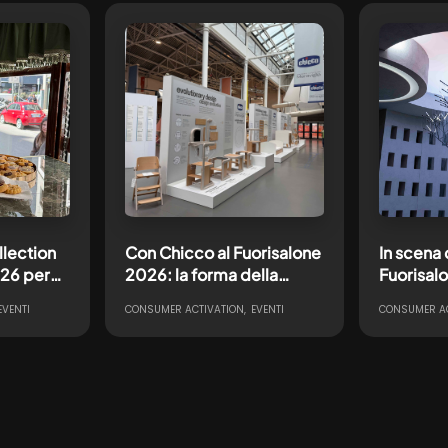
lection
Con Chicco al Fuorisalone
In scena
026 per
2026: la forma della
Fuorisal
Meraviglia in mostra
trasforma
EVENTI
CONSUMER ACTIVATION
EVENTI
CONSUMER AC
ante
all’ADI Design Museum
un’esper
multisens
all’acqu