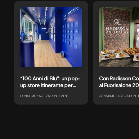
“100 Anni di Blu”: un pop-
Con Radisson Col
up store itinerante per
al Fuorisalone 2
celebrare un’icona NIVEA
un’esperienza di
CONSUMER ACTIVATION
EVENTI
CONSUMER ACTIVATION
hospitality itiner