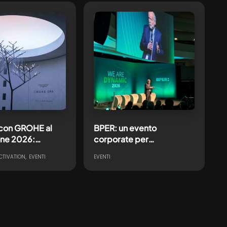
 con GROHE al
BPER: un evento
one 2026:
corporate per
re il teatro in
accompagnare il
TIVATION
EVENTI
EVENTI
ienza
cambiamento
oriale ispirata
a