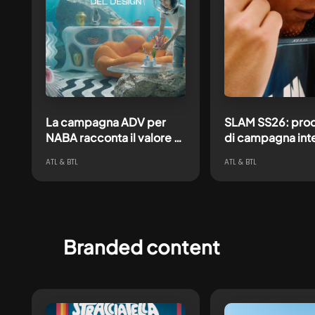
La campagna ADV per
SLAM SS26: pro
NABA racconta il valore di
di campagna inte
una mente creativa
direzione creativ
ATL & BTL
ATL & BTL
pronta ad affrontare ogni
shooting e conte
futuro
ecosystem
Branded content