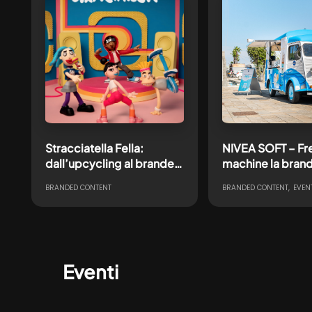
Stracciatella Fella:
NIVEA SOFT – Fr
dall’upcycling al branded
machine la bran
content, un nuovo gusto
experience che p
BRANDED CONTENT
BRANDED CONTENT
EVENT
alla sostenibilità
freshness dell’ic
crema idratante 
tutto lo stivale c
playlist ad hoc b
Polifonic Festival
Eventi