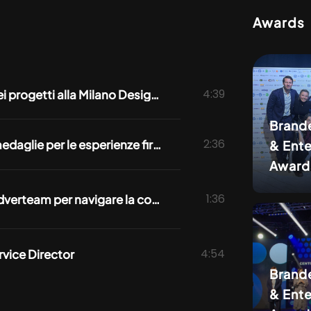
Awards
4:39
Adverteam raddoppia e firma sei progetti alla Milano Design Week 2026
Brand
2:36
BEA Italia e BEA World 2025: 7 medaglie per le esperienze firmate Adverteam
& Ent
Award
1:36
Non-Linear Thinking: la vision Adverteam per navigare la complessità
4:54
vice Director
Brand
& Ent