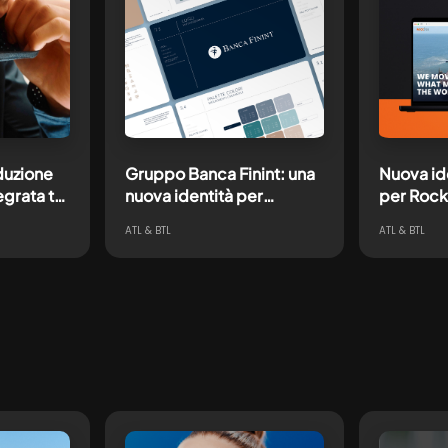
duzione
Gruppo Banca Finint: una
Nuova ide
grata tra
nuova identità per
per Rock
a,
raccontare la crescita
ATL & BTL
ATL & BTL
nt