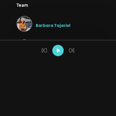
Team
Barbara Tajariol
Allegra Calbi
Marsha De Marzo
Allestimenti
Eventi
maille
showcooking
temporary store
Unilever