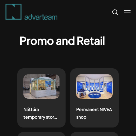
Skip
Men
to
search
main
content
Promo and Retail
Náttúra
Permanent NIVEA
temporary store
shop
apre a Milano in
Stazione Centrale