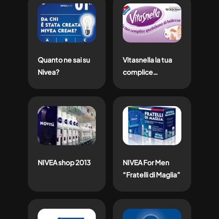
Quanto ne sai su
Vitasnella la tua
Nivea?
complice
quotidiana di
bellezza
NIVEA shop 2013
NIVEA For Men
“Fratelli di Maglia”