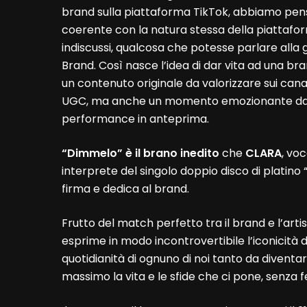
brand sulla piattaforma TikTok, abbiamo pens
coerente con la natura stessa della piattaform
indiscussi, qualcosa che potesse parlare alla 
Brand. Così nasce l’idea di dar vita ad una br
un contenuto originale da valorizzare sui canal
UGC, ma anche un momento emozionante da viv
performance in anteprima.
“Dimmelo” è il brano inedito
che
CLARA
, vo
interprete del singolo doppio disco di platino “
firma e dedica al brand.
Frutto del match perfetto tra il brand e l’arti
esprime in modo incontrovertibile l’iconicità d
quotidianità di ognuno di noi tanto da diventa
massimo la vita e le sfide che ci pone, senza fe