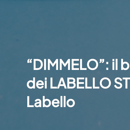
“DIMMELO”: il b
dei LABELLO ST
Labello