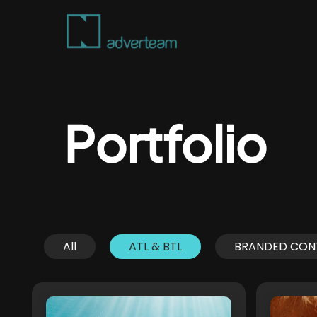
Skip
to
main
content
Portfolio
All
ATL & BTL
BRANDED CON