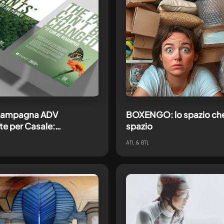
campagna ADV
BOXENGO: lo spazio che 
te per Casale:
spazio
are innovazione e
ATL & BTL
ilità su scala globale