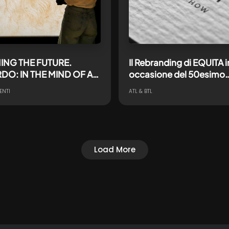
ING THE FUTURE.
Il Rebranding di EQUITA i
DO: IN THE MIND OF AN
occasione del 50esimo
 GENIUS”: con
anniversario
ENTI
ATL & BTL
stria negli USA per la
ostra monografica
 al Codice Atlantico di
o da Vinci
Load More