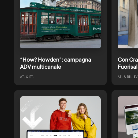
“How? Howden”: campagna
Con Cra
ADV multicanale
Fuorisa
Temporis
ATL & BTL
ATL & BTL
EV