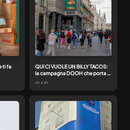
ti fa
QUI CI VUOLE UN BILLY TACOS:
la campagna DOOH che porta le
disillusioni della GenZ nelle
ATL & BTL
strade di Milano