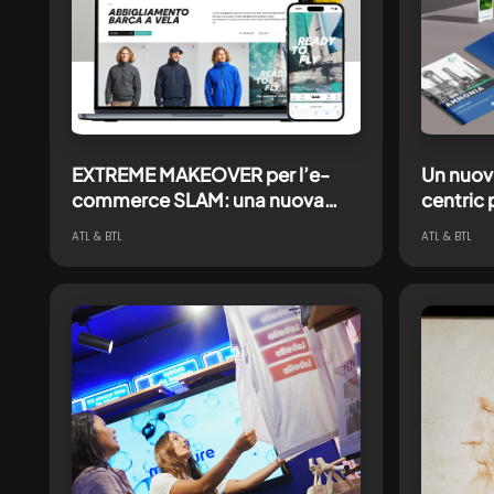
EXTREME MAKEOVER per l’e-
Un nuov
commerce SLAM: una nuova
centric 
esperienza di navigazione e
ATL & BTL
ATL & BTL
acquisto