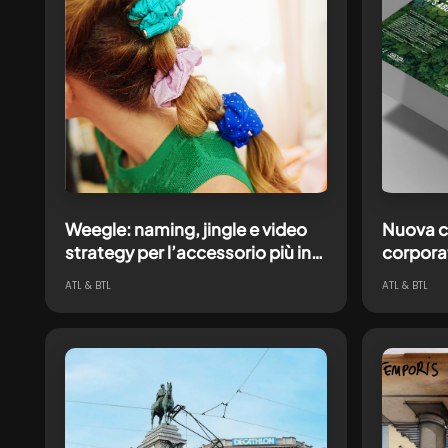
Weegle: naming, jingle e video
Nuova 
strategy per l’accessorio più in
corpora
trend(y) su TikTok
raccont
ATL & BTL
ATL & BTL
sostenib