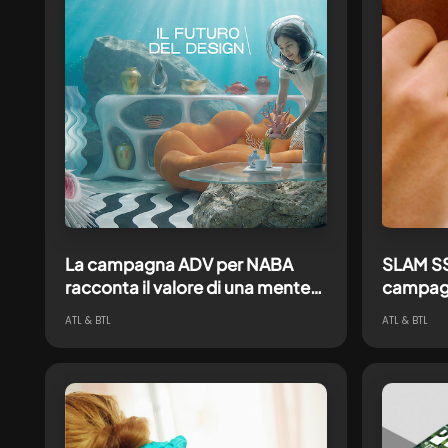
La campagna ADV per NABA
SLAM SS
racconta il valore di una mente
campagn
creativa pronta ad affrontare
direzion
ATL & BTL
ATL & BTL
ogni futuro
content