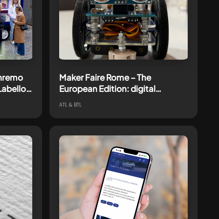
nremo
Maker Faire Rome – The
Labello
European Edition: digital
ivation
storytelling dell’innovazione e
ATL & BTL
della tecnologia