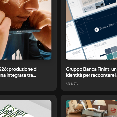
26: produzione di
Gruppo Banca Finint: u
a integrata tra
identità per raccontare l
e creativa, shooting e
crescita
ATL & BTL
 ecosystem