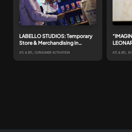
LABELLO STUDIOS: Temporary
“IMAGIN
Store & Merchandising in
LEONAR
edizione limitata per celebrare il
ITALIAN
ATL & BTL
CONSUMER ACTIVATION
ATL & BTL
EV
rilancio dell’iconico burro cacao
Confindu
prima m
dedicata
Leonard