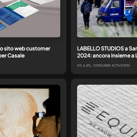
o sito web customer
LABELLO STUDIOS a Sa
per Casale
2024: ancora insieme a 
con onfield & digital act
ATL & BTL
CONSUMER ACTIVATION