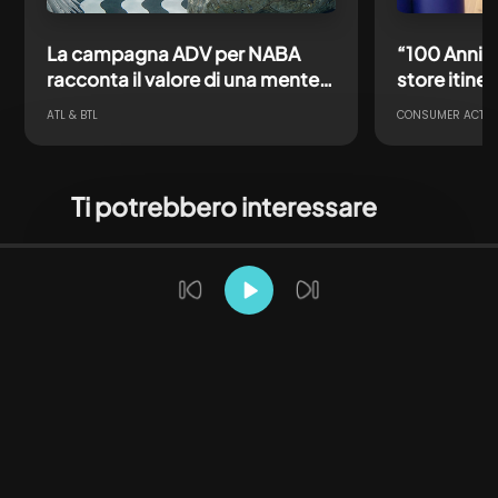
La campagna ADV per NABA
“100 Anni d
racconta il valore di una mente
store itine
creativa pronta ad affrontare
un’icona N
ATL & BTL
CONSUMER ACTIV
ogni futuro
Ti potrebbero interessare