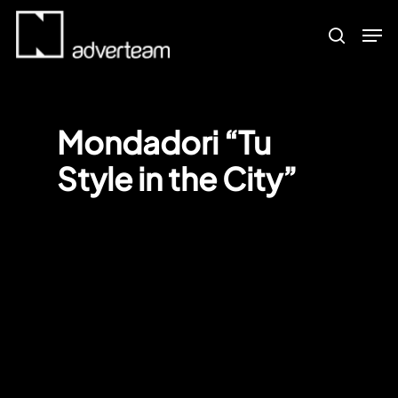
Skip
Men
to
search
main
content
Mondadori “Tu
Style in the City”