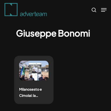
Skip
Men
to
search
main
content
Giuseppe Bonomi
Milanosesto e
Cimolai: la
cerimonia di posa
della prima pietra