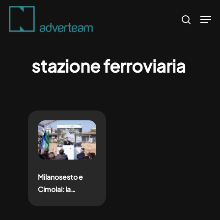
Skip
Men
to
search
main
content
stazione ferroviaria
Milanosesto e
Cimolai: la
cerimonia di posa
della prima pietra