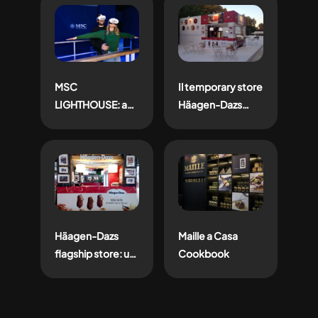
Labello con
onfield & digital
activation
MSC
Il temporary store
LIGHTHOUSE: a
Häagen-Dazs
Milano il primo
all’Isola del
temporary store
Cinema di Roma
per vivere
l’esperienza di
una vacanza
firmata MSC
Häagen-Dazs
Maille a Casa
flagship store: un
Cookbook
esclusivo
progetto retail