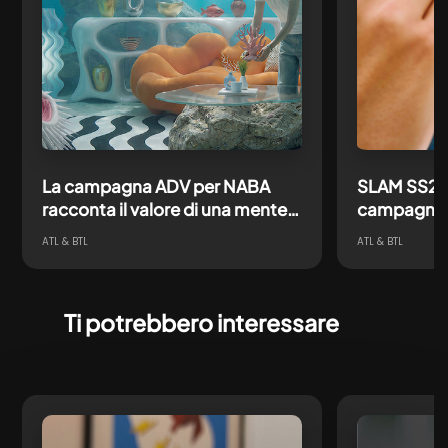
La campagna ADV per NABA
SLAM SS26:
racconta il valore di una mente
campagna i
creativa pronta ad affrontare
direzione c
ATL & BTL
ATL & BTL
ogni futuro
content e
Ti potrebbero interessare