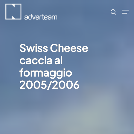
Skip
Men
to
search
main
content
Swiss Cheese
caccia al
formaggio
2005/2006