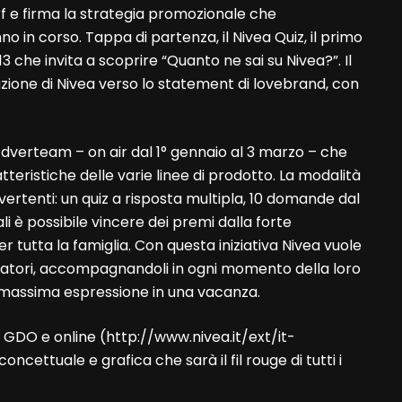
f e firma la strategia promozionale che
 in corso. Tappa di partenza, il Nivea Quiz, il primo
13 che invita a scoprire “Quanto ne sai su Nivea?”. Il
azione di Nivea verso lo statement di lovebrand, con
dverteam – on air dal 1° gennaio al 3 marzo – che
teristiche delle varie linee di prodotto. La modalità
ertenti: un quiz a risposta multipla, 10 domande dal
i è possibile vincere dei premi dalla forte
 tutta la famiglia. Con questa iniziativa Nivea vuole
matori, accompagnandoli in ogni momento della loro
la massima espressione in una vacanza.
, GDO e online (http://www.nivea.it/ext/it-
cettuale e grafica che sarà il fil rouge di tutti i