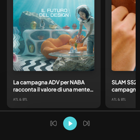
La campagna ADV per NABA
SLAM SS26:
racconta il valore di una mente
campagna i
creativa pronta ad affrontare
direzione c
ATL & BTL
ATL & BTL
ogni futuro
content e
Ti potrebbero interessare