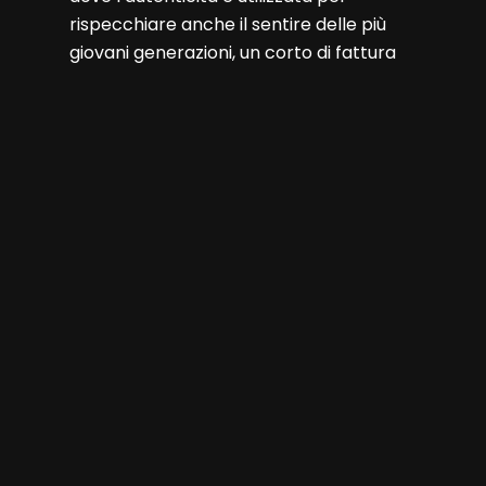
rispecchiare anche il sentire delle più
giovani generazioni, un corto di fattura
cinematografica dall’impatto emotivo
forte e memorabile”, ha commentato
Salvatore Sagone, presidente di ADC
Group.
Altre notizie
3:53
Adverteam raddoppia e firma sei progetti alla Milano Design Week 2026
4:39
BEA Italia e BEA World 2025: 7 medaglie per le esperienze firmate Adverteam