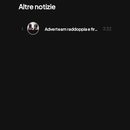
Altre notizie
3:32
Adverteam raddoppia e firma sei progetti alla Milano Design Week 2026
4:44
BEA Italia e BEA World 2025: 7 medaglie per le esperienze firmate Adverteam
2:45
Non-Linear Thinking: la vision Adverteam per navigare la complessità
1:36
Mauro Messina nuovo Client Service Director