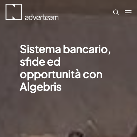
Skip
Men
to
search
main
content
Sistema bancario,
sfide ed
opportunità con
Algebris