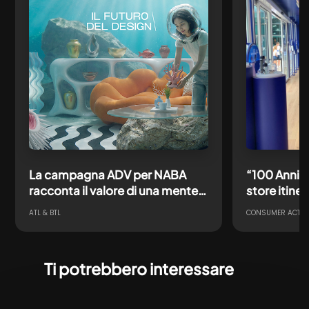
La campagna ADV per NABA
“100 Anni d
racconta il valore di una mente
store itine
creativa pronta ad affrontare
un’icona N
ATL & BTL
CONSUMER ACTIV
ogni futuro
Ti potrebbero interessare