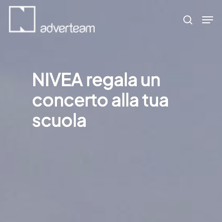
Skip
Men
to
search
main
content
NIVEA regala un
concerto alla tua
scuola