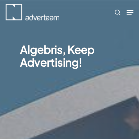
Skip
Men
to
search
main
content
Algebris, Keep
Advertising!