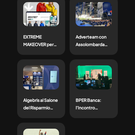
Natura e Gusto
Cortile d’Onore di
Palazzo Reale
EXTREME
Adverteam con
MAKEOVER per
Assolombarda
l’e-commerce
per l’Assemblea
SLAM: una nuova
Generale 2022: “Il
esperienza di
dovere dei
navigazione e
tempi”
acquisto
Algebris al Salone
BPER Banca:
del Risparmio
l’Incontro
2022: fondi
Dirigenti 2021 è
d’investimento…a
affidato alla
scaffale!
creatività e