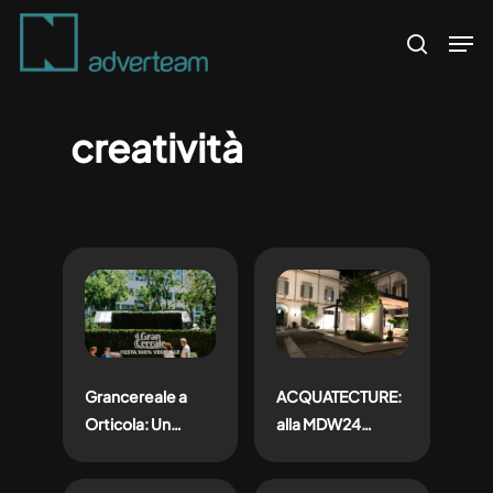
Skip
Men
to
search
main
content
creatività
Grancereale a
ACQUATECTURE:
Orticola: Un
alla MDW24
Viaggio
l’installazione
Sensoriale tra
GROHE SPA nel