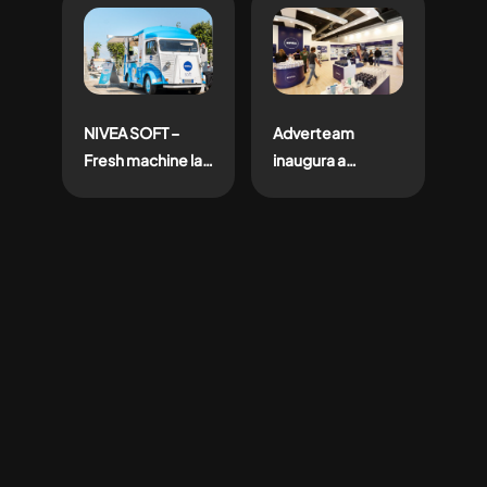
il lancio del nuovo
activation per il
Eucerin Hyaluron
Labello Lip &
Filler Siero
Cheek.
Epigenetico
NIVEA SOFT –
Adverteam
Fresh machine la
inaugura a
brand experience
Vicolungo un
che porta la
nuovo NIVEA shop
freshness
dell’iconica
crema idratante
lungo tutto lo
stivale con una
playlist ad hoc by
Polifonic Festival