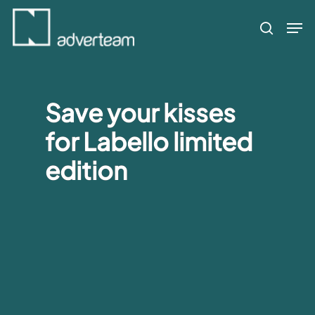
Skip
Men
to
search
main
content
Save your kisses
for Labello limited
edition