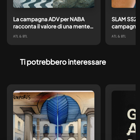
La campagna ADV per NABA
SLAM SS26:
racconta il valore di una mente
campagna i
creativa pronta ad affrontare
direzione c
ATL & BTL
ATL & BTL
ogni futuro
content e
Ti potrebbero interessare