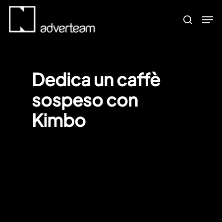
Skip
Men
to
search
main
content
Dedica un caffè
sospeso con
Kimbo