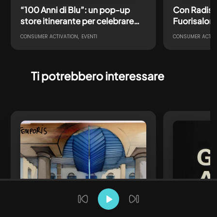
“100 Anni di Blu”: un pop-up
Con Radisso
store itinerante per celebrare
Fuorisalon
un’icona NIVEA
un’esperien
CONSUMER ACTIVATION
EVENTI
CONSUMER ACTIV
itinerante
Ti potrebbero interessare