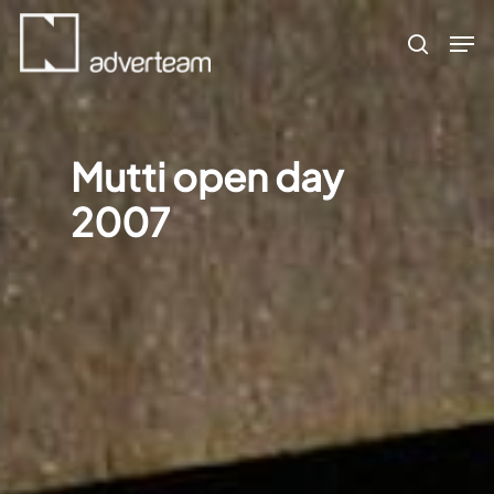
Skip
Men
to
search
main
content
Mutti open day
2007