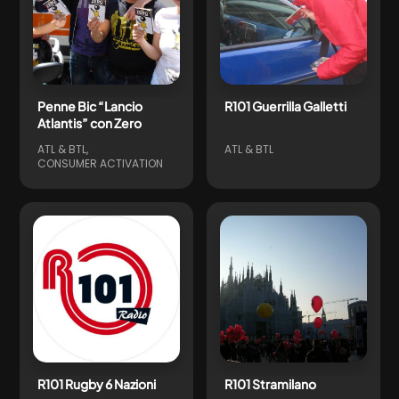
Penne Bic “Lancio
R101 Guerrilla Galletti
Atlantis” con Zero
ATL & BTL
ATL & BTL
CONSUMER ACTIVATION
R101 Rugby 6 Nazioni
R101 Stramilano