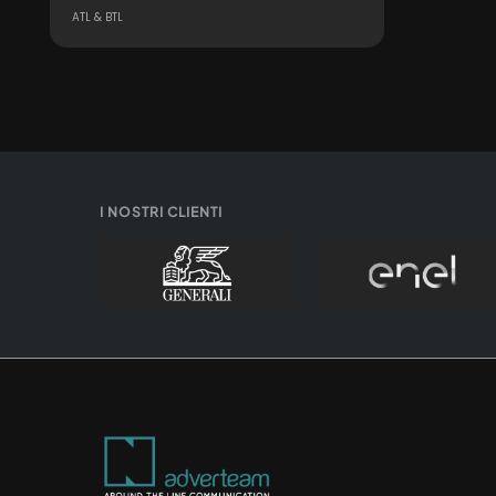
creativa pronta ad affrontare
ATL & BTL
ogni futuro
I NOSTRI CLIENTI