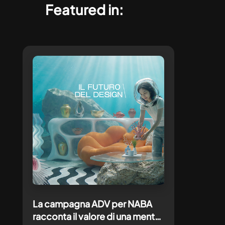
Featured in:
La campagna ADV per NABA
racconta il valore di una mente