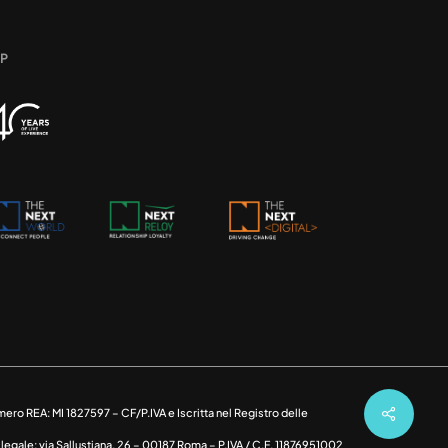
UP
mero REA: MI 1827597 – CF/P.IVA e Iscritta nel Registro delle
legale: via Sallustiana, 26 – 00187 Roma – P.IVA / C.F. 11876951002