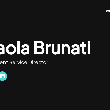
W
aola Brunati
ient Service Director