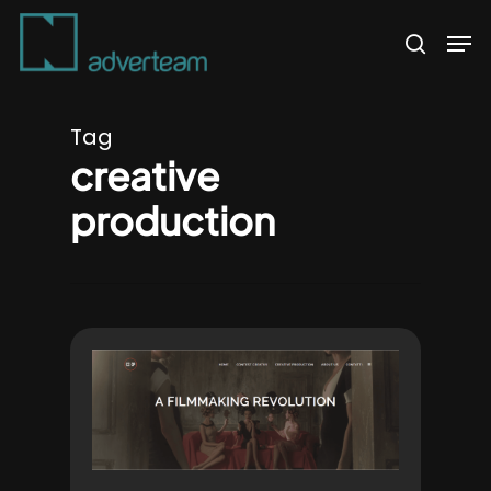
Skip
Men
to
search
main
content
Tag
creative
production