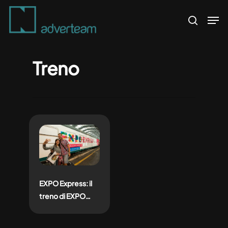
Skip
Men
to
search
main
content
Treno
EXPO Express: il
treno di EXPO
2015