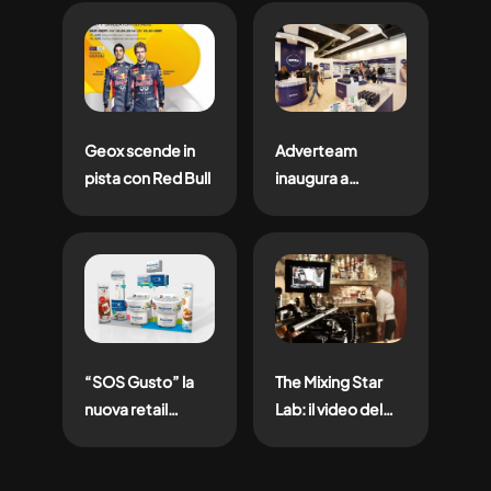
integrata tra
direzione
creativa, shooting
e content
ecosystem
Geox scende in
Adverteam
pista con Red Bull
inaugura a
Vicolungo un
nuovo NIVEA shop
“SOS Gusto” la
The Mixing Star
nuova retail
Lab: il video del
experience per
concorso
Philadelphia
Disaronno