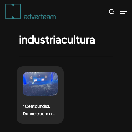
Skip
Men
to
search
main
content
industriacultura
“Centoundici.
Donne e uomini
per un sogno
grandioso”