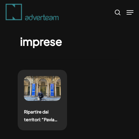
Skip
Men
to
search
main
content
imprese
Ripartire dai
territori: “Pavia
sostenibile per
scelta”