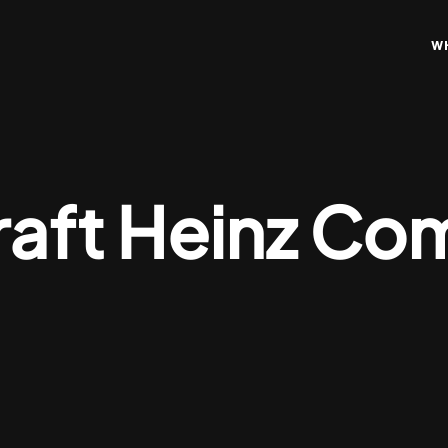
W
raft Heinz C